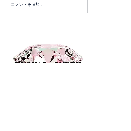
コメントを追加…
KUSHAL IMPEX
5F,YAMASHIGE BLDG,1-24-2HIGASHI
UENO,TAITO-KU,
TOKYO,JAPAN
110 0015
TEL:
+81-3-3836-3751
FAX:
+81-3-3836-3752
.
E-mail kushaltokyo@gmail.com
HP
www.kushalimpex.biz