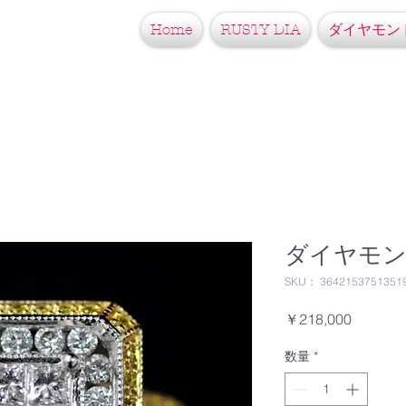
ス
Home
RUSTY DIA
ダイヤモン
販売
ダイヤモ
SKU： 3642153751351
価
￥218,000
格
数量
*