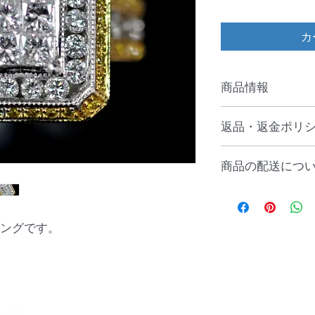
カ
商品情報
素材 ：K14YG / K1
返品・返金ポリ
重量 ：9.66g
サイズ：＃14
■商品不良、商品間違
天然ダイヤモンド 合
商品の配送につ
換・キャンセルは承
プリンセスカット：1
上、改めてご注文下
ラウンドブリリアント
送料全国無料（離島
ご購入の際は商品情
ご入金確認後2
ませ。
ングです。
■商品の色・質感等
画像を掲載させて頂
るモニターや端末等
予めご了承下さい。